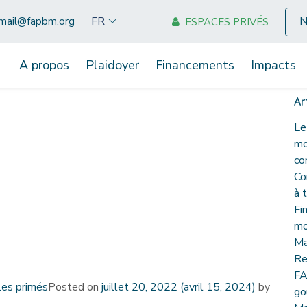
N
FR
mail@fapbm.org
ESPACES PRIVÉS
A propos
Plaidoyer
Financements
Impacts
Ar
Le
mo
co
Co
à 
Fi
mo
Ma
Re
FA
 les primés
Posted on
juillet 20, 2022
(avril 15, 2024)
by
go