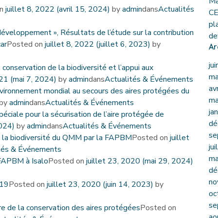
Ma
on
juillet 8, 2022
(avril 15, 2024)
by
admin
dans
Actualités
CE
pl
développement », Résultats de l’étude sur la contribution
de
ar
Posted on
juillet 8, 2022
(juillet 6, 2023)
by
Ar
ju
nservation de la biodiversité et l’appui aux
ma
021
(mai 7, 2024)
by
admin
dans
Actualités & Événements
av
environnement mondial au secours des aires protégées du
ma
by
admin
dans
Actualités & Événements
ja
ciale pour la sécurisation de l’aire protégée de
dé
2024)
by
admin
dans
Actualités & Événements
se
e la biodiversité du QMM par la FAPBM
Posted on
juillet
ju
tés & Événements
ma
 FAPBM à Isalo
Posted on
juillet 23, 2020
(mai 29, 2024)
dé
no
019
Posted on
juillet 23, 2020
(juin 14, 2023)
by
oc
se
re de la conservation des aires protégées
Posted on
ao