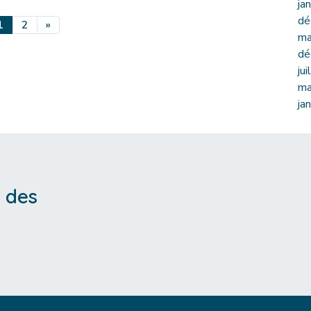
ja
dé
1
2
»
ma
dé
ju
ma
ja
 des