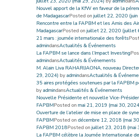
juillet 23, 2020
(mai 29, 2024)
by
admin
dans
A
Nouvel apport de la KfW en faveur de la pérenn
de Madagascar
Posted on
juillet 22, 2020
(jui
Rencontre entre la FAPBM et les Amis des Air
Madagascar
Posted on
juillet 22, 2020
(juillet
21 mars : journée internationale des forêts
Pos
admin
dans
Actualités & Événements
La FAPBM se lance dans l’Impact Investing
Pos
admin
dans
Actualités & Événements
M. Alain Liva RAHARIJAONA, nouveau Directe
29, 2024)
by
admin
dans
Actualités & Événeme
35 aires protégées soutenues par la FAPBM 
by
admin
dans
Actualités & Événements
Nouvelle Présidente et nouvelle Vice-Président
FAPBM
Posted on
mai 21, 2019
(mai 30, 202
Ouverture de l’atelier de mise en place de syn
FAPBM
Posted on
décembre 12, 2018
(mai 3
FAPBM 2018
Posted on
juillet 23, 2018
(mai 
La FAPBM célèbre la Journée Internationale de 