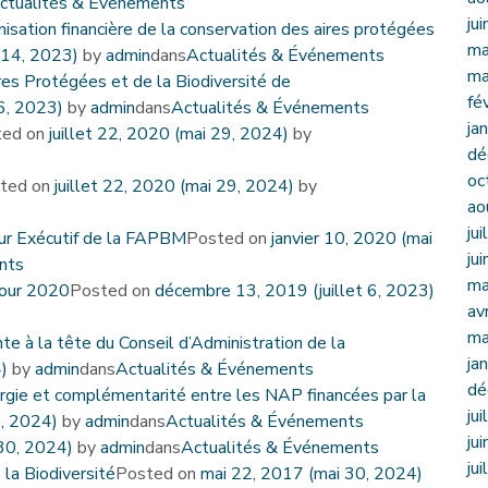
ctualités & Événements
ju
isation financière de la conservation des aires protégées
ma
n 14, 2023)
by
admin
dans
Actualités & Événements
ma
es Protégées et de la Biodiversité de
fé
 6, 2023)
by
admin
dans
Actualités & Événements
ja
ted on
juillet 22, 2020
(mai 29, 2024)
by
dé
oc
ted on
juillet 22, 2020
(mai 29, 2024)
by
ao
ju
ur Exécutif de la FAPBM
Posted on
janvier 10, 2020
(mai
ju
nts
ma
pour 2020
Posted on
décembre 13, 2019
(juillet 6, 2023)
av
ma
e à la tête du Conseil d’Administration de la
ja
4)
by
admin
dans
Actualités & Événements
dé
ergie et complémentarité entre les NAP financées par la
ju
0, 2024)
by
admin
dans
Actualités & Événements
ju
30, 2024)
by
admin
dans
Actualités & Événements
ju
la Biodiversité
Posted on
mai 22, 2017
(mai 30, 2024)