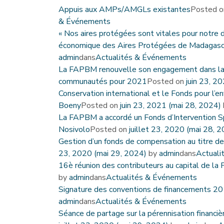
Appuis aux AMPs/AMGLs existantes
Posted 
& Événements
« Nos aires protégées sont vitales pour notre 
économique des Aires Protégées de Madagasc
admin
dans
Actualités & Événements
La FAPBM renouvelle son engagement dans la co
communautés pour 2021
Posted on
juin 23, 2
Conservation international et le Fonds pour l’
Boeny
Posted on
juin 23, 2021
(mai 28, 2024)
La FAPBM a accordé un Fonds d’Intervention Spé
Nosivolo
Posted on
juillet 23, 2020
(mai 28, 
Gestion d’un fonds de compensation au titre d
23, 2020
(mai 29, 2024)
by
admin
dans
Actuali
16è réunion des contributeurs au capital de la
by
admin
dans
Actualités & Événements
Signature des conventions de financements 2
admin
dans
Actualités & Événements
Séance de partage sur la pérennisation financiè