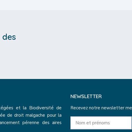
 des
NEWSLETTER
tégées et la Biodiversité de
Recevez notre newsletter mensu
ée de droit malgache pour la
nancement pérenne des aires