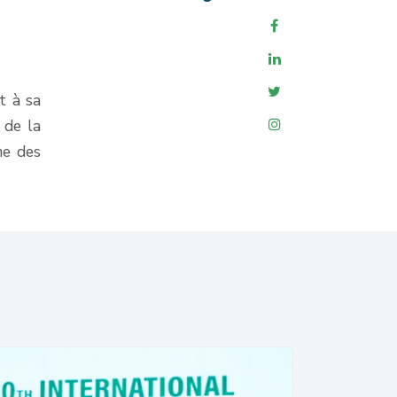
t à sa
 de la
me des