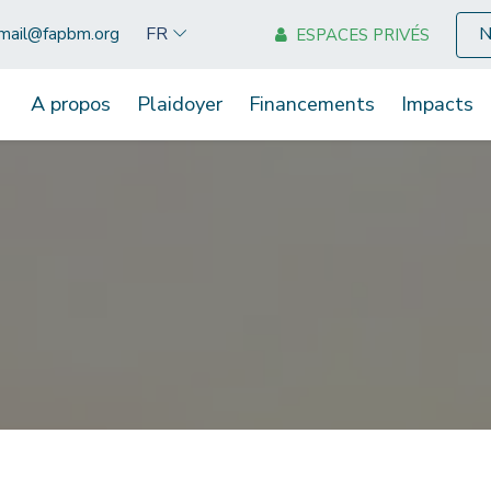
N
FR
mail@fapbm.org
ESPACES PRIVÉS
A propos
Plaidoyer
Financements
Impacts