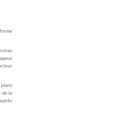
.
eforme
rvices
tageux
ecteur
 plans
 de la
auprès