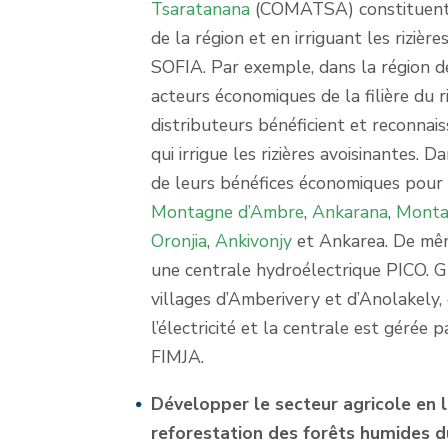
Tsaratanana
(COMATSA) constituent u
de la région et en irriguant les riziè
SOFIA. Par exemple, dans la région 
acteurs économiques de la filière du r
distributeurs bénéficient et reconnai
qui irrigue les rizières avoisinantes. 
de leurs bénéfices économiques pour l
Montagne d’Ambre
,
Ankarana
,
Monta
Oronjia
,
Ankivonjy
et Ankarea. De même
une centrale hydroélectrique PICO. G
villages d’Amberivery et d’Anolakely
l’électricité et la centrale est gérée 
FIMJA.
Développer le secteur agricole en l
reforestation des forêts humides 