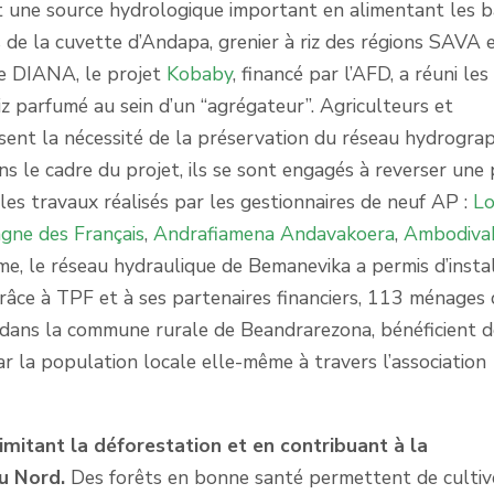
ne source hydrologique important en alimentant les b
res de la cuvette d’Andapa, grenier à riz des régions SAVA 
de DIANA, le projet
Kobaby
, financé par l’AFD, a réuni les
iz parfumé au sein d’un “agrégateur”. Agriculteurs et
ssent la nécessité de la préservation du réseau hydrogra
Dans le cadre du projet, ils se sont engagés à reverser une 
es travaux réalisés par les gestionnaires de neuf AP :
L
gne des Français
,
Andrafiamena Andavakoera
,
Ambodiva
, le réseau hydraulique de Bemanevika a permis d’insta
râce à TPF et à ses partenaires financiers, 113 ménages 
, dans la commune rurale de Beandrarezona, bénéficient 
par la population locale elle-même à travers l’association
imitant la déforestation et en contribuant à la
du Nord.
Des forêts en bonne santé permettent de cultiv