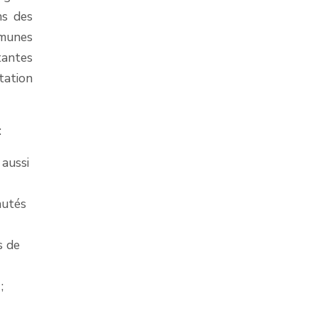
ns des
mmunes
tantes
tation
:
 aussi
autés
s de
;