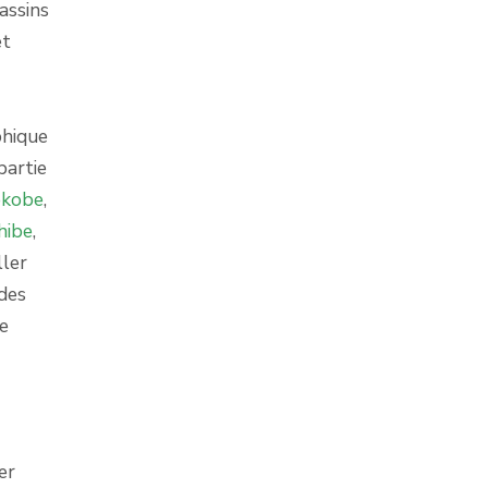
assins
et
phique
partie
okobe
,
hibe
,
ller
des
de
er