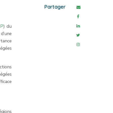
Partager
AP
) du
 d’une
rtance
tégées
ctions
tégées
ficace
égions