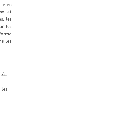
ale en
sme et
s, les
ir les
forme
ns les
tés.
 les