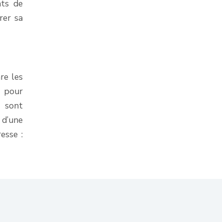
nts de
rer sa
re les
e pour
s sont
 d’une
esse :