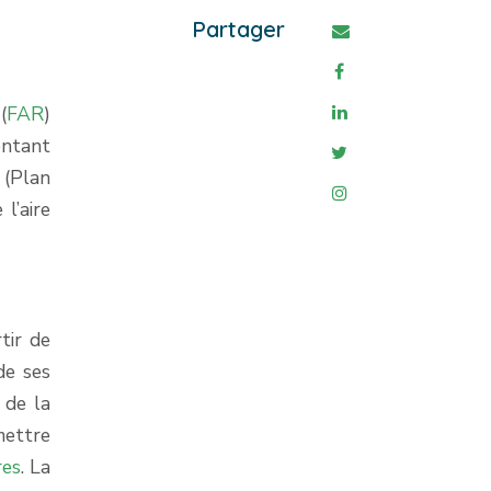
Partager
(
FAR
)
ontant
(Plan
l’aire
tir de
de ses
 de la
mettre
res
. La