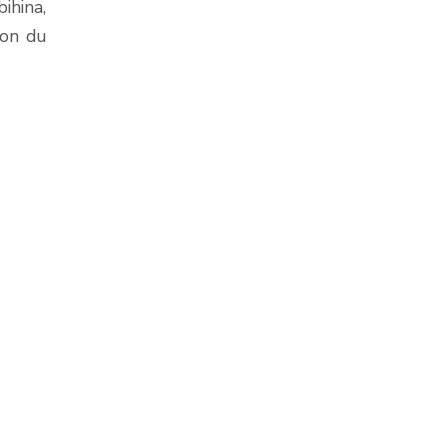
bihina,
ion du