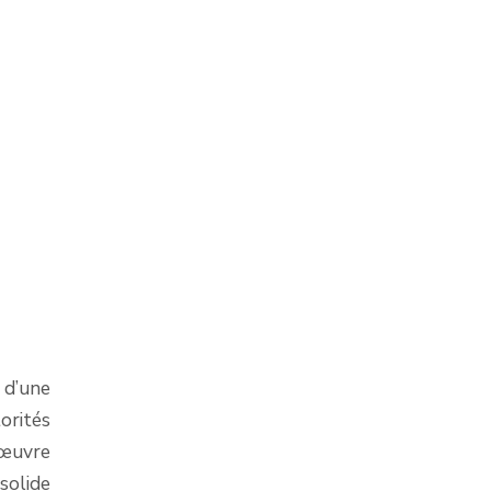
 d’une
orités
n œuvre
solide