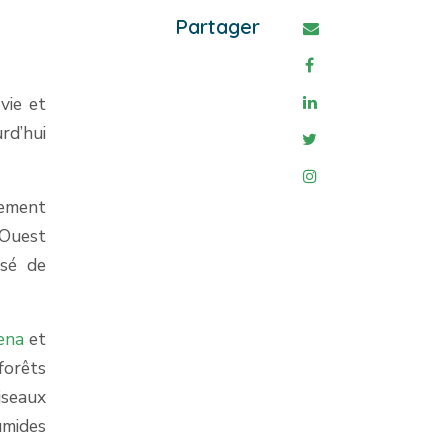
Partager
vie et
rd’hui
cement
’Ouest
osé de
ena
et
forêts
iseaux
umides