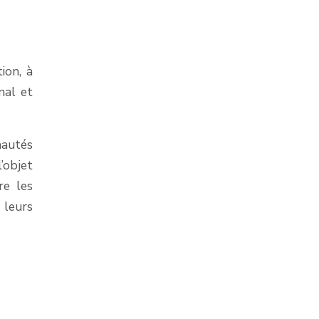
ion, à
nal et
nautés
’objet
re les
 leurs