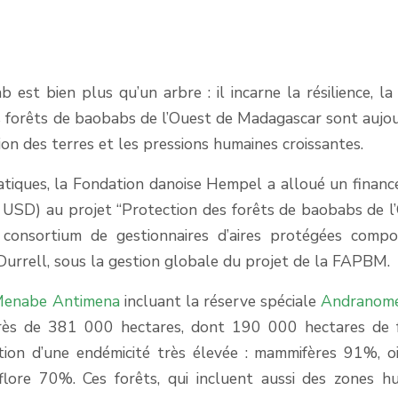
st bien plus qu’un arbre : il incarne la résilience, la 
les forêts de baobabs de l’Ouest de Madagascar sont aujou
on des terres et les pressions humaines croissantes.
tiques, la Fondation danoise Hempel a alloué un finan
s USD) au projet “Protection des forêts de baobabs de l
consortium de gestionnaires d’aires protégées comp
urrell, sous la gestion
globale du projet
de la FAPBM.
enabe Antimena
incluant la réserve spéciale
Andranom
près de 381 000 hectares, dont 190 000 hectares de 
ption
d’une endémicité très élevée : mammifères 91%, o
 flore 70%
. Ces forêts, qui incluent aussi des zones h