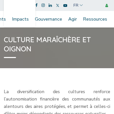
FR
nts
Impacts
Gouvernance
Agir
Ressources
CULTURE MARAÎCHÈRE ET
OIGNON
La diversification des cultures renforce
l’autonomisation financière des communautés aux
alentours des aires protégées, et permet à celles-ci
d’être moins dépendants des ressources naturelles.