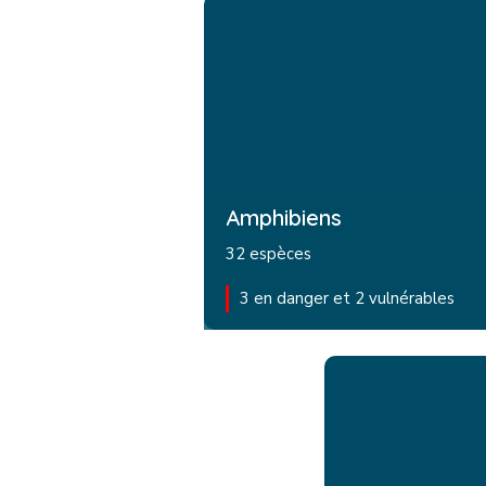
Amphibiens
32 espèces
3 en danger et 2 vulnérables