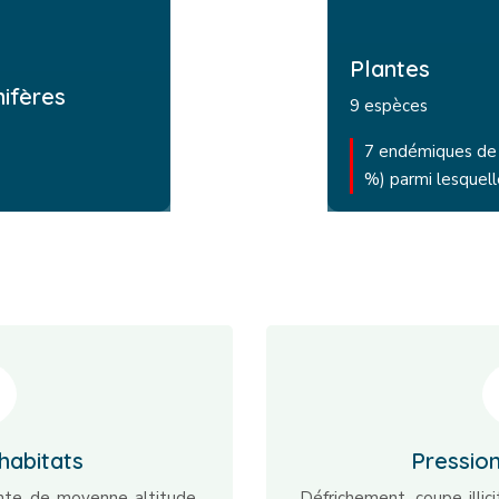
Plantes
ifères
9 espèces
7 endémiques de
%) parmi lesquell
habitats
Pressio
nte de moyenne altitude,
Défrichement, coupe illic