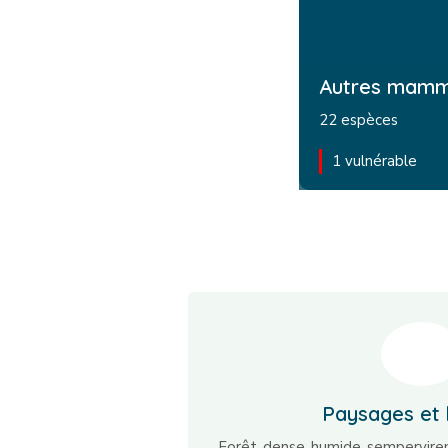
Autres mamm
22 espèces
1 vulnérable
Paysages et 
Forêt dense humide sempervire