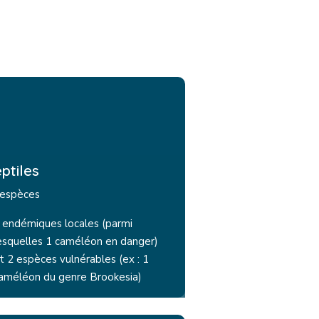
ptiles
 espèces
 endémiques locales (parmi
esquelles 1 caméléon en danger)
t 2 espèces vulnérables (ex : 1
améléon du genre Brookesia)