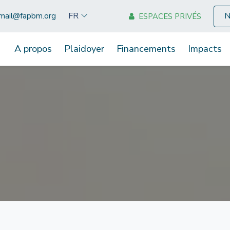
N
FR
mail@fapbm.org
ESPACES PRIVÉS
A propos
Plaidoyer
Financements
Impacts