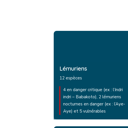
Lémuriens
12 espèces
4 en danger critique (ex : l’Indri
indri – Babakoto), 2 lémuriens
nocturnes en danger (ex : l’Aye-
Aye) et 5 vulnérables