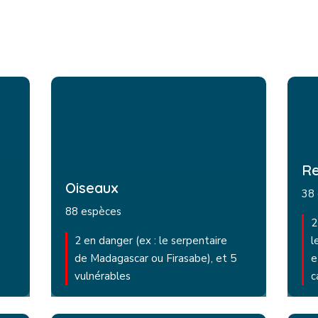
Re
Oiseaux
38
88 espèces
2
2 en danger (ex : le serpentaire
l
de Madagascar ou Firasabe), et 5
e
vulnérables
c