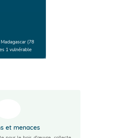
 Madagascar (78
es 1 vulnérable
ns et menaces
ite pour le bois d'œuvre, collecte